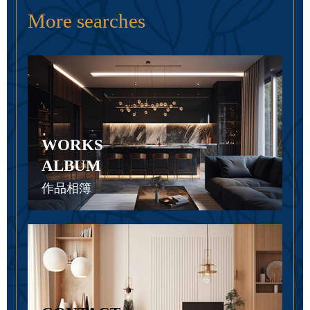
More searches
WORKS
ALBUM
作品相簿